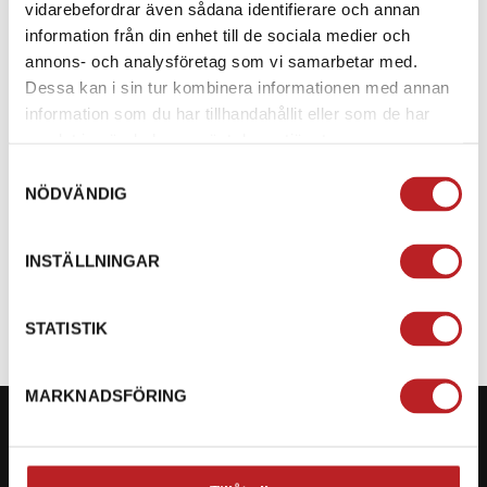
vidarebefordrar även sådana identifierare och annan
medföljande vingmuttrar.
information från din enhet till de sociala medier och
KOMPATIBILITET:
Passar särskilt bra till Black Wolf
annons- och analysföretag som vi samarbetar med.
Combi trailer 1500/1700 samt Timber trailer 2000
Dessa kan i sin tur kombinera informationen med annan
med kran.
information som du har tillhandahållit eller som de har
samlat in när du har använt deras tjänster.
DESIGN:
Universell design som gör den kompatibel
Samtyckesval
med flera olika timmervagnar.
NÖDVÄNDIG
SPECIFIKATION
INSTÄLLNINGAR
STATISTIK
MARKNADSFÖRING