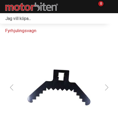
0
Fordon & Maskiner
Fyrhjulingsvagn
Personlig utrustning
Övrigt & Merch
Tillbehör
Outlet
Reservdelar
Sprängskisser
Verkstad