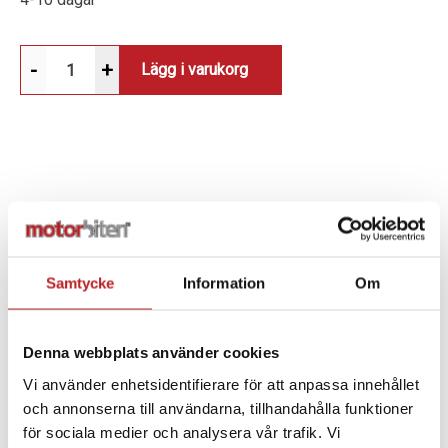
-
+
Lägg i varukorg
BESKRIVNING
MATERIAL:
Tillverkad av slitstarkt stål för att klara
tuffa arbetsförhållanden.
Samtycke
Information
Om
FUNKTIONALITET:
Denna webbplats använder cookies
Fångstarmen fixerar och håller timmerstocken
Vi använder enhetsidentifierare för att anpassa innehållet
på plats vid lastning med kran.
och annonserna till användarna, tillhandahålla funktioner
för sociala medier och analysera vår trafik. Vi
Monteras enkelt på kranens bom med