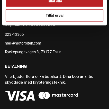
Tillåt alla
KONTAKTA OSS PÅ MOTORBITEN
Ångra mitt köp
Tillåt urval
Org. nummer: 5566689278
023-13366
mail@motorbiten.com
Ryckepungsvägen 3, 79177 Falun
BETALNING
Vi erbjuder flera olika betalsätt. Dina köp är alltid
skyddade med krypteringsteknik.