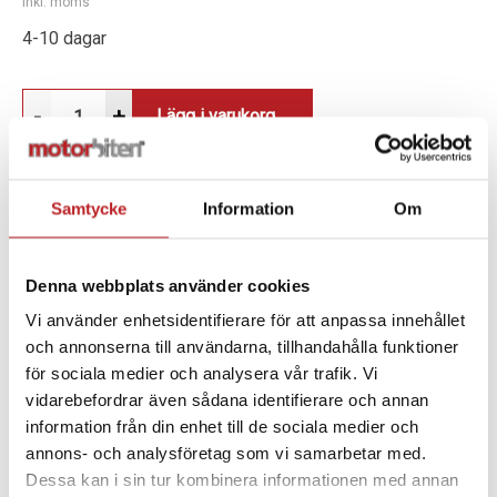
Inkl. moms
4-10 dagar
-
+
Lägg i varukorg
Samtycke
Information
Om
BESKRIVNING
Denna webbplats använder cookies
Vi använder enhetsidentifierare för att anpassa innehållet
Maximerar tunnelns lastkapacitet. Integrerade
och annonserna till användarna, tillhandahålla funktioner
fästpunkter för remmar eller fastsurrningar. Ger
för sociala medier och analysera vår trafik. Vi
ökade möjligheter med fästen för LinQ-
vidarebefordrar även sådana identifierare och annan
verktygshållare (860201846). REV Gen4 154'' Summit
information från din enhet till de sociala medier och
SP, Tundra.
annons- och analysföretag som vi samarbetar med.
Dessa kan i sin tur kombinera informationen med annan