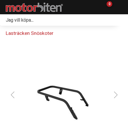
0
Fordon & Maskiner
Lasträcken Snöskoter
Personlig utrustning
Övrigt & Merch
Tillbehör
Outlet
Reservdelar
Sprängskisser
Verkstad