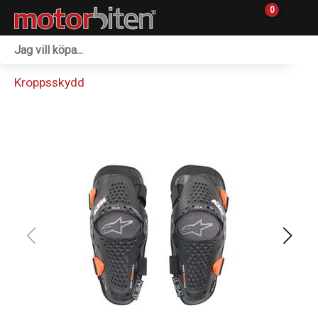
0
Fordon & Maskiner
Kroppsskydd
Personlig utrustning
Övrigt & Merch
Tillbehör
Outlet
Reservdelar
Sprängskisser
Verkstad