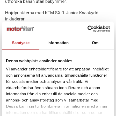
utforska banan utan bekymmer.
Höjdpunkterna med KTM SX-1 Junior Knäskydd
inkluderar:
PERFORERADE VENTILATIONSZONER:
Håller benen
svala och bekväma även under de mest intensiva
åkturerna genom att möjliggöra luftflöde.
Samtycke
Information
Om
UTVECKLAD FÖR DE YNGRE FÖRARNA:
Speciellt
designad för att passa unga riders perfekt, med
Denna webbplats använder cookies
hänsyn till deras behov och komfort.
Vi använder enhetsidentifierare för att anpassa innehållet
och annonserna till användarna, tillhandahålla funktioner
TREDIMENSIONELL FORM OCH OPTIMERAD
för sociala medier och analysera vår trafik. Vi
KOMFORT:
Ger en perfekt passform och maximal
vidarebefordrar även sådana identifierare och annan
rörelsefrihet, vilket gör att föraren kan prestera på sin
information från din enhet till de sociala medier och
högsta nivå.
annons- och analysföretag som vi samarbetar med.
Dessa kan i sin tur kombinera informationen med annan
EXTREMT LÄTT OCH STABIL DESIGN:
Trots sin lätta
information som du har tillhandahållit eller som de har
vikt kompromissar dessa knäskydd inte med