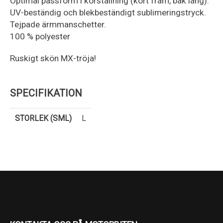
Optimal passform i körställning (kort fram, bak lång).
UV-beständig och blekbeständigt sublimeringstryck.
Tejpade ärmmanschetter.
100 % polyester
Ruskigt skön MX-tröja!
SPECIFIKATION
STORLEK (SML)
L