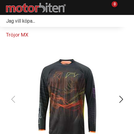
0
Fordon & Maskiner
Tröjor MX
Personlig utrustning
Övrigt & Merch
Tillbehör
Outlet
Reservdelar
Sprängskisser
Verkstad