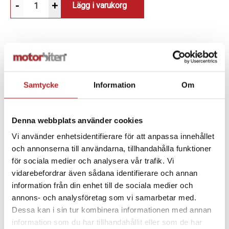
-
+
Lägg i varukorg
BESKRIVNING
Samtycke
Information
Om
KTM GPS fäste !
Denna webbplats använder cookies
Lämplig för alla Garmin GPS-enheter
Lämplig för alla TomTom GPS-enheter
Vi använder enhetsidentifierare för att anpassa innehållet
Lämplig för Touratech iBracket
och annonserna till användarna, tillhandahålla funktioner
Lämplig för smartphone-adaptern
för sociala medier och analysera vår trafik. Vi
Justerbar vinkel
vidarebefordrar även sådana identifierare och annan
Dämpande gummi inuti justeringsmekanismen
information från din enhet till de sociala medier och
minskar motorcykelns vibrationer
annons- och analysföretag som vi samarbetar med.
Dessa kan i sin tur kombinera informationen med annan
information som du har tillhandahållit eller som de har