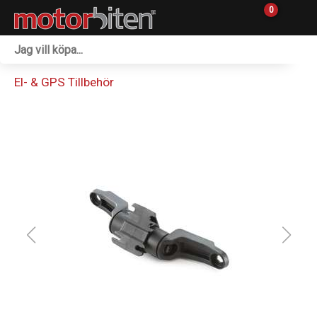
0
Fordon & Maskiner
El- & GPS Tillbehör
Personlig utrustning
Övrigt & Merch
Tillbehör
Outlet
Reservdelar
Sprängskisser
Verkstad