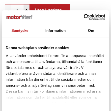
-
+
Lägg i varukorg
Samtycke
Information
Om
BESKRIVNING
Denna webbplats använder cookies
Vi använder enhetsidentifierare för att anpassa innehållet
Det här kittet är designat för att minska skador på
och annonserna till användarna, tillhandahålla funktioner
fotpinnarna om motorcykeln skulle välta eller vara
för sociala medier och analysera vår trafik. Vi
med om en olycka. Det monteras på de vanliga
vidarebefordrar även sådana identifierare och annan
fotpinnarna och fungerar som ett skydd mot marken.
information från din enhet till de sociala medier och
annons- och analysföretag som vi samarbetar med.
SPECIFIKATION
Dessa kan i sin tur kombinera informationen med annan
information som du har tillhandahållit eller som de har
samlat in när du har använt deras tjänster.
Samtyckesval