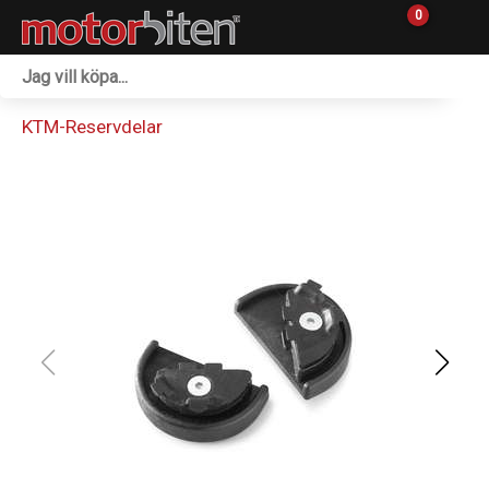
0
Fordon & Maskiner
KTM-Reservdelar
Personlig utrustning
Övrigt & Merch
Tillbehör
Outlet
Reservdelar
Sprängskisser
Verkstad