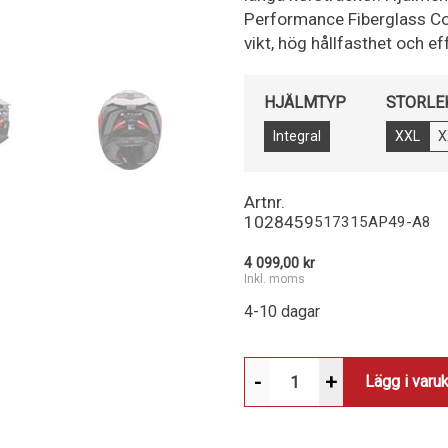
Performance Fiberglass Com
vikt, hög hållfasthet och ef
HJÄLMTYP
STORLEK
Integral
XXL
X
Artnr.
1028459
517315AP49-A8
4 099,00 kr
Inkl. moms
4-10 dagar
-
+
Lägg i varu