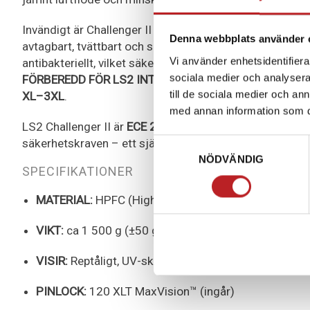
Invändigt är Challenger II försedd med ett exklusivt
CO
Denna webbplats använder 
avtagbart, tvättbart och snabbtorkande. Materialet är 
Vi använder enhetsidentifierar
antibakteriellt, vilket säkerställer långvarig fräschör o
sociala medier och analysera 
FÖRBEREDD FÖR LS2 INTERCOM
och finns i tre skalsto
till de sociala medier och a
XL–3XL
.
med annan information som du 
LS2 Challenger II är
ECE 22.06-GODKÄND
och uppfyller
säkerhetskraven – ett självklart val för modern touring
Samtyckesval
NÖDVÄNDIG
SPECIFIKATIONER
MATERIAL:
HPFC (High Performance Fiberglass Com
VIKT:
ca 1 500 g (±50 g)
VISIR:
Reptåligt, UV-skyddat, Pinlock®-förberett
PINLOCK:
120 XLT MaxVision™ (ingår)