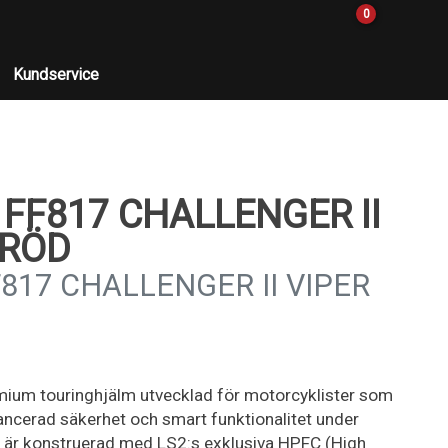
0
Kundservice
FF817 CHALLENGER II
/RÖD
817 CHALLENGER II VIPER
emium touringhjälm utvecklad för motorcyklister som
vancerad säkerhet och smart funktionalitet under
n är konstruerad med LS2:s exklusiva HPFC (High