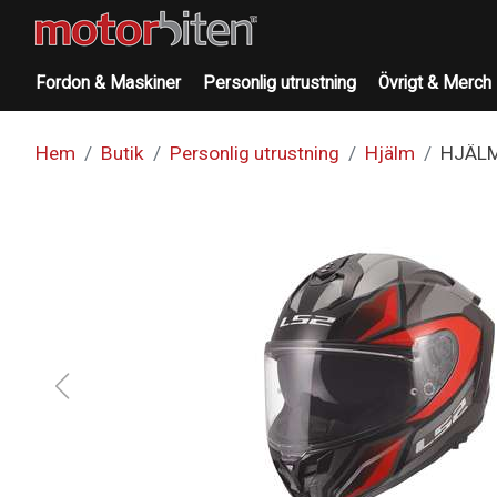
Fordon & Maskiner
Personlig utrustning
Övrigt & Merch
Hem
Butik
Personlig utrustning
Hjälm
HJÄLM