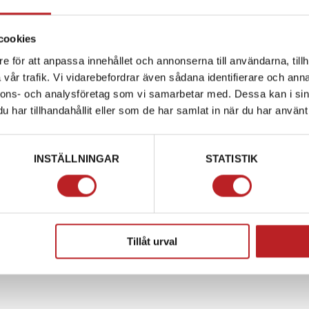
OLMAX®-FODER
som är
cookies
både hypoallergent och
e för att anpassa innehållet och annonserna till användarna, tillh
ch komfort. Hjälmen är även
vår trafik. Vi vidarebefordrar även sådana identifierare och anna
rlekar:
2XS–S, M–L SAMT
nnons- och analysföretag som vi samarbetar med. Dessa kan i sin
har tillhandahållit eller som de har samlat in när du har använt 
 de senaste europeiska
körning.
INSTÄLLNINGAR
STATISTIK
posite)
Tillåt urval