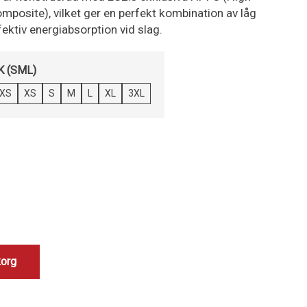
posite), vilket ger en perfekt kombination av låg
fektiv energiabsorption vid slag.
 (SML)
XS
XS
S
M
L
XL
3XL
korg