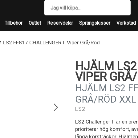
Tillbehör
Outlet
Reservdelar
Sprängskisser
Verkstad
 LS2 FF817 CHALLENGER II Viper Grå/Röd
HJÄLM LS2 
VIPER GRÅ
HJÄLM LS2 FF
GRÅ/RÖD XXL
LS2
LS2 Challenger II är en pr
prioriterar hög komfort, a
långa körsträckor. Hjälme