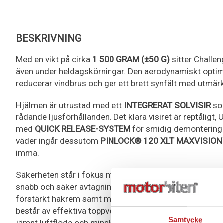
BESKRIVNING
Med en vikt på cirka
1 500 GRAM (±50 G)
sitter Challen
även under heldagskörningar. Den aerodynamiskt opti
reducerar vindbrus och ger ett brett synfält med utmärkt
Hjälmen är utrustad med ett
INTEGRERAT SOLVISIR
som
rådande ljusförhållanden. Det klara visiret är reptåligt
med
QUICK RELEASE-SYSTEM
för smidig demontering. 
väder ingår dessutom
PINLOCK® 120 XLT MAXVISION
imma.
Säkerheten står i fokus med funktioner som
EMERGEN
snabb och säker avtagning vid olycka,
MICROMETRISK
förstärkt hakrem samt metallförstärkt säkerhetsplatta
består av effektiva toppventiler, bakre utblås och kanalis
Samtycke
jämnt luftflöde och minskar värmeuppbyggnad även vid