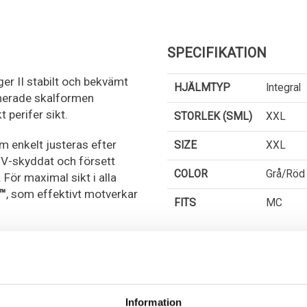
SPECIFIKATION
ger II stabilt och bekvämt
HJÄLMTYP
Integral
merade skalformen
 perifer sikt.
STORLEK (SML)
XXL
 enkelt justeras efter
SIZE
XXL
, UV-skyddat och försett
COLOR
Grå/Röd
För maximal sikt i alla
™
, som effektivt motverkar
FITS
MC
CY RELEASE SYSTEM
för
T METALLSPÄNNE
,
. Ventilationssystemet
erat EPS, vilket ger ett
Information
 varmare körning.