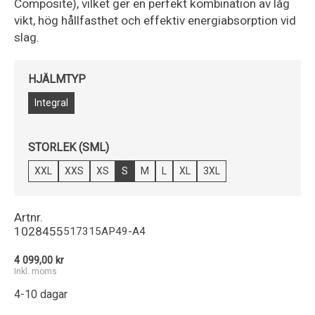
Composite), vilket ger en perfekt kombination av låg
vikt, hög hållfasthet och effektiv energiabsorption vid
slag.
HJÄLMTYP
Integral
STORLEK (SML)
XXL
XXS
XS
S
M
L
XL
3XL
Artnr.
1028455
517315AP49-A4
4 099,00 kr
Inkl. moms
4-10 dagar