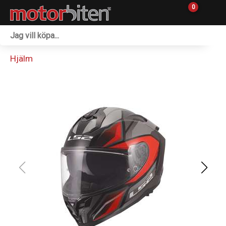
0
Fordon & Maskiner
Hjälm
Personlig utrustning
Övrigt & Merch
Tillbehör
Outlet
Reservdelar
Sprängskisser
Verkstad