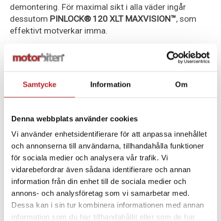
demontering. För maximal sikt i alla väder ingår
dessutom
PINLOCK® 120 XLT MAXVISION™
, som
effektivt motverkar imma.
Säkerheten står i fokus med funktioner som
EMERGENCY RELEASE SYSTEM
för snabb och säker
avtagning vid olycka,
MICROMETRISKT
Samtycke
Information
Om
METALLSPÄNNE
, förstärkt hakrem samt
metallförstärkt säkerhetsplatta. Ventilationssystemet
består av effektiva toppventiler, bakre utblås och
Denna webbplats använder cookies
kanaliserat EPS, vilket ger ett jämnt luftflöde och
Vi använder enhetsidentifierare för att anpassa innehållet
minskar värmeuppbyggnad även vid varmare körning.
och annonserna till användarna, tillhandahålla funktioner
Invändigt är Challenger II försedd med ett exklusivt
för sociala medier och analysera vår trafik. Vi
COOLMAX®-FODER
som är avtagbart, tvättbart och
vidarebefordrar även sådana identifierare och annan
snabbtorkande. Materialet är både hypoallergent och
information från din enhet till de sociala medier och
antibakteriellt, vilket säkerställer långvarig fräschör
annons- och analysföretag som vi samarbetar med.
och komfort. Hjälmen är även
FÖRBEREDD FÖR LS2
Dessa kan i sin tur kombinera informationen med annan
INTERCOM
och finns i tre skalstorlekar:
2XS–S, M–L
information som du har tillhandahållit eller som de har