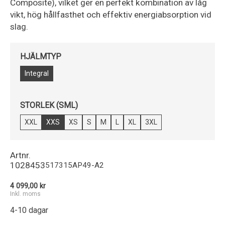
Composite), vilket ger en perfekt kombination av låg
vikt, hög hållfasthet och effektiv energiabsorption vid
slag.
HJÄLMTYP
Integral
STORLEK (SML)
XXL
XXS
XS
S
M
L
XL
3XL
Artnr.
1028453
517315AP49-A2
4 099,00 kr
Inkl. moms
4-10 dagar