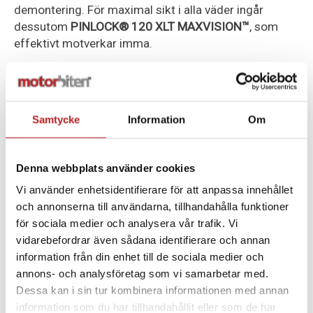
demontering. För maximal sikt i alla väder ingår
dessutom
PINLOCK® 120 XLT MAXVISION™
, som
effektivt motverkar imma.
Säkerheten står i fokus med funktioner som
EMERGENCY RELEASE SYSTEM
för snabb och säker
avtagning vid olycka,
MICROMETRISKT
Samtycke
Information
Om
METALLSPÄNNE
, förstärkt hakrem samt
metallförstärkt säkerhetsplatta. Ventilationssystemet
består av effektiva toppventiler, bakre utblås och
Denna webbplats använder cookies
kanaliserat EPS, vilket ger ett jämnt luftflöde och
Vi använder enhetsidentifierare för att anpassa innehållet
minskar värmeuppbyggnad även vid varmare körning.
och annonserna till användarna, tillhandahålla funktioner
Invändigt är Challenger II försedd med ett exklusivt
för sociala medier och analysera vår trafik. Vi
COOLMAX®-FODER
som är avtagbart, tvättbart och
vidarebefordrar även sådana identifierare och annan
snabbtorkande. Materialet är både hypoallergent och
information från din enhet till de sociala medier och
antibakteriellt, vilket säkerställer långvarig fräschör
annons- och analysföretag som vi samarbetar med.
och komfort. Hjälmen är även
FÖRBEREDD FÖR LS2
Dessa kan i sin tur kombinera informationen med annan
INTERCOM
och finns i tre skalstorlekar:
2XS–S, M–L
information som du har tillhandahållit eller som de har