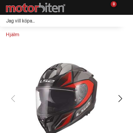
0
Fordon & Maskiner
Hjälm
Personlig utrustning
Övrigt & Merch
Tillbehör
Outlet
Reservdelar
Sprängskisser
Verkstad