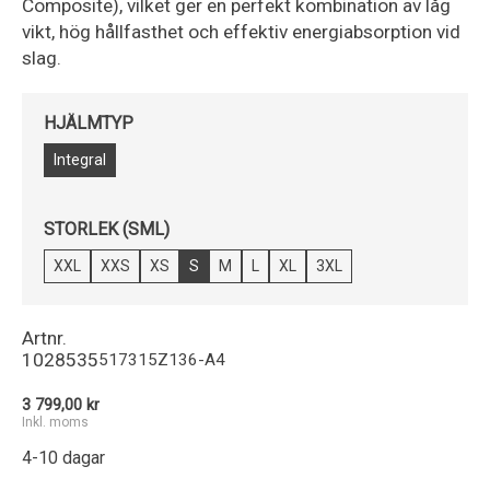
Composite), vilket ger en perfekt kombination av låg
vikt, hög hållfasthet och effektiv energiabsorption vid
slag.
HJÄLMTYP
Integral
STORLEK (SML)
XXL
XXS
XS
S
M
L
XL
3XL
Artnr.
1028535
517315Z136-A4
3 799,00 kr
Inkl. moms
4-10 dagar