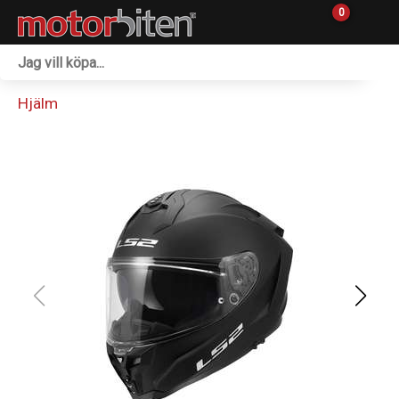
0
Fordon & Maskiner
Hjälm
Personlig utrustning
Övrigt & Merch
Tillbehör
Outlet
Reservdelar
Sprängskisser
Verkstad