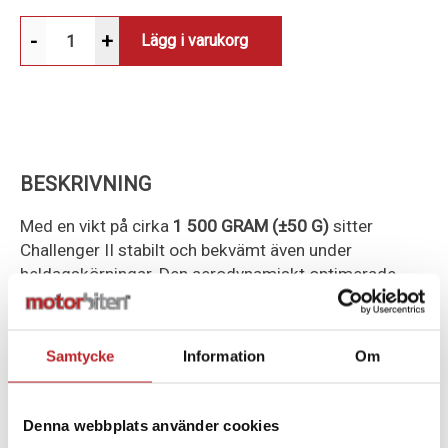
-
+
Lägg i varukorg
BESKRIVNING
Med en vikt på cirka
1 500 GRAM (±50 G)
sitter
Challenger II stabilt och bekvämt även under
heldagskörningar. Den aerodynamiskt optimerade
skalformen reducerar vindbrus och ger ett brett
synfält med utmärkt perifer sikt.
Samtycke
Information
Om
Hjälmen är utrustad med ett
INTEGRERAT SOLVISIR
som enkelt justeras efter rådande ljusförhållanden.
Det klara visiret är reptåligt, UV-skyddat och försett
Denna webbplats använder cookies
med
QUICK RELEASE-SYSTEM
för smidig