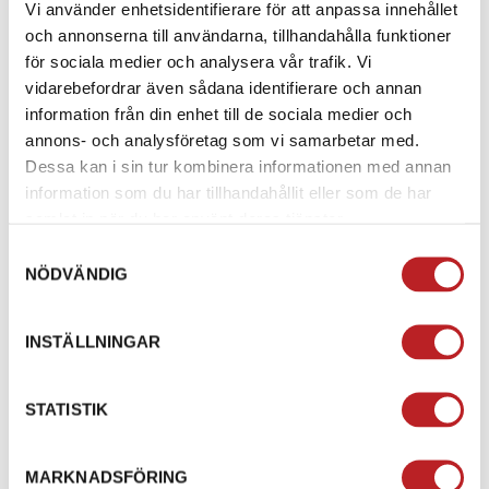
Vi använder enhetsidentifierare för att anpassa innehållet
demontering. För maximal sikt i alla väder ingår
och annonserna till användarna, tillhandahålla funktioner
dessutom
PINLOCK® 120 XLT MAXVISION™
, som
för sociala medier och analysera vår trafik. Vi
effektivt motverkar imma.
vidarebefordrar även sådana identifierare och annan
information från din enhet till de sociala medier och
Säkerheten står i fokus med funktioner som
annons- och analysföretag som vi samarbetar med.
EMERGENCY RELEASE SYSTEM
för snabb och säker
Dessa kan i sin tur kombinera informationen med annan
avtagning vid olycka,
MICROMETRISKT
information som du har tillhandahållit eller som de har
METALLSPÄNNE
, förstärkt hakrem samt
samlat in när du har använt deras tjänster.
metallförstärkt säkerhetsplatta. Ventilationssystemet
består av effektiva toppventiler, bakre utblås och
Samtyckesval
kanaliserat EPS, vilket ger ett jämnt luftflöde och
NÖDVÄNDIG
minskar värmeuppbyggnad även vid varmare körning.
INSTÄLLNINGAR
Invändigt är Challenger II försedd med ett exklusivt
COOLMAX®-FODER
som är avtagbart, tvättbart och
snabbtorkande. Materialet är både hypoallergent och
STATISTIK
antibakteriellt, vilket säkerställer långvarig fräschör
och komfort. Hjälmen är även
FÖRBEREDD FÖR LS2
INTERCOM
MARKNADSFÖRING
och finns i tre skalstorlekar:
2XS–S, M–L