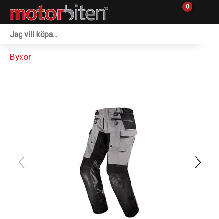
0
Fordon & Maskiner
Byxor
Personlig utrustning
Övrigt & Merch
Tillbehör
Outlet
Reservdelar
Sprängskisser
Verkstad