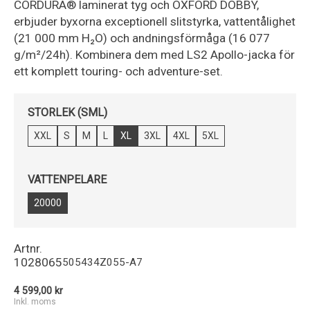
CORDURA® laminerat tyg och OXFORD DOBBY,
erbjuder byxorna exceptionell slitstyrka, vattentålighet
(21 000 mm H₂O) och andningsförmåga (16 077
g/m²/24h). Kombinera dem med LS2 Apollo-jacka för
ett komplett touring- och adventure-set.
STORLEK (SML)
XXL
S
M
L
XL
3XL
4XL
5XL
VATTENPELARE
20000
Artnr.
1028065
505434Z055-A7
4 599,00 kr
Inkl. moms