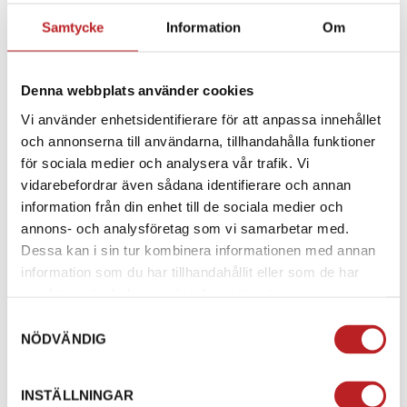
Skyddssystemet inkluderar
AVTAGBARA CE-
Samtycke
Information
Om
CERTIFIERADE KNÄSKYDD (EN1621-1:2012, NIVÅ 1)
som kan justeras i tre positioner, samt
AVTAGBARA
CE-CERTIFIERADE HÖFTSKYDD
, vilket ger extra skydd
Denna webbplats använder cookies
och ökad säkerhet på vägen.
Vi använder enhetsidentifierare för att anpassa innehållet
EGENSKAPER:
och annonserna till användarna, tillhandahålla funktioner
för sociala medier och analysera vår trafik. Vi
YKK-DRAGKEDJA
för enkel fäste till jacka
vidarebefordrar även sådana identifierare och annan
information från din enhet till de sociala medier och
Skyddande
FLERLAGERSTRYCK PÅ
annons- och analysföretag som vi samarbetar med.
HÖGIMPAKTSOMRÅDEN
Dessa kan i sin tur kombinera informationen med annan
information som du har tillhandahållit eller som de har
YKK SLIDE LOCK FRONTSTÄNGNING
samlat in när du har använt deras tjänster.
VATTENTÅLIGA CARGO-FICKOR
för säker förvaring
Samtyckesval
NÖDVÄNDIG
Benöppningar för motorcykelstövlar
INSTÄLLNINGAR
FÖRSTÄRKT SYNTETLÄDERPANEL
vid sittdelen för