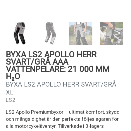
Kundservice
BYXA LS2 APOLLO HERR
SVART/GRÅ AAA
VATTENPELARE: 21 000 MM
H₂O
BYXA LS2 APOLLO HERR SVART/GRÅ
XL
LS2
LS2 Apollo Premiumbyxor – ultimat komfort, skydd
och mångsidighet är den perfekta följeslagaren för
alla motorcykeläventyr. Tillverkade i 3-lagers