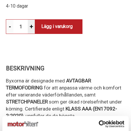
4-10 dagar
-
+
Lägg i varukorg
BESKRIVNING
Byxorna är designade med
AVTAGBAR
TERMOFODRING
för att anpassa värme och komfort
efter varierande väderförhållanden, samt
STRETCHPANELER
som ger ökad rörelsefrihet under
körning. Certifierade enligt
KLASS AAA (EN17092-
2:2020)
, uppfyller de de högsta
säkerhetsstandarderna för motorcykelkläder.