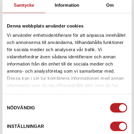
CERTIFIERADE KNÄSKYDD (EN1621-1:2012, NIVÅ 1)
Samtycke
Information
Om
som kan justeras i tre positioner, samt
AVTAGBARA
CE-CERTIFIERADE HÖFTSKYDD
, vilket ger extra skydd
och ökad säkerhet på vägen.
Denna webbplats använder cookies
Vi använder enhetsidentifierare för att anpassa innehållet
EGENSKAPER:
och annonserna till användarna, tillhandahålla funktioner
YKK-DRAGKEDJA
för enkel fäste till jacka
för sociala medier och analysera vår trafik. Vi
vidarebefordrar även sådana identifierare och annan
Skyddande
FLERLAGERSTRYCK PÅ
information från din enhet till de sociala medier och
HÖGIMPAKTSOMRÅDEN
annons- och analysföretag som vi samarbetar med.
Dessa kan i sin tur kombinera informationen med annan
YKK SLIDE LOCK FRONTSTÄNGNING
information som du har tillhandahållit eller som de har
samlat in när du har använt deras tjänster.
VATTENTÅLIGA CARGO-FICKOR
för säker förvaring
Samtyckesval
NÖDVÄNDIG
Benöppningar för motorcykelstövlar
FÖRSTÄRKT SYNTETLÄDERPANEL
vid sittdelen för
INSTÄLLNINGAR
ökad hållbarhet