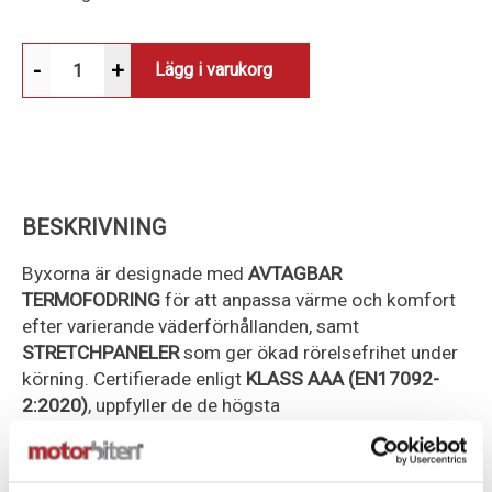
-
+
Lägg i varukorg
BESKRIVNING
Byxorna är designade med
AVTAGBAR
TERMOFODRING
för att anpassa värme och komfort
efter varierande väderförhållanden, samt
STRETCHPANELER
som ger ökad rörelsefrihet under
körning. Certifierade enligt
KLASS AAA (EN17092-
2:2020)
, uppfyller de de högsta
säkerhetsstandarderna för motorcykelkläder.
Skyddssystemet inkluderar
AVTAGBARA CE-