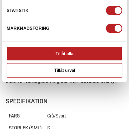
VENTILATIONSPANELER OCH AIRTIGHT ZIPPER-
STATISTIK
SYSTEM
för maximal luftcirkulation
JUSTERBARA REMMAR PÅ BAKSIDAN
för optimal
MARKNADSFÖRING
passform
ARTIKELNUMMER: 505434-0055
Tillåt alla
LS2 APOLLO PREMIUMBYXOR
är perfekta för
motorcyklister som vill ha
PREMIUMBYXOR MED
Tillåt urval
MAXIMALT SKYDD, KOMFORT OCH FUNKTIONALITET
,
både för vardagskörning och mer krävande äventyr.
SPECIFIKATION
FÄRG
Grå/Svart
STORLEK (SML)
S