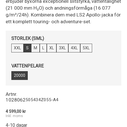
erbjuder byxorna exceptionell slitstyrka, vattentålighet
(21 000 mm H₂O) och andningsförmåga (16 077
g/m²/24h). Kombinera dem med LS2 Apollo-jacka för
ett komplett touring- och adventure-set.
STORLEK (SML)
XXL
S
M
L
XL
3XL
4XL
5XL
VATTENPELARE
20000
Artnr.
1028062
505434Z055-A4
4 599,00 kr
Inkl. moms
4-10 dagar