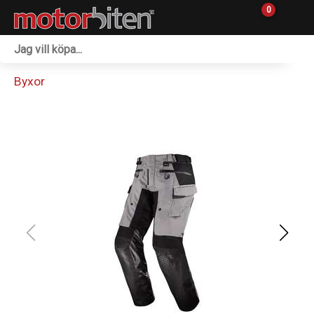
0
Fordon & Maskiner
Byxor
Personlig utrustning
Övrigt & Merch
Tillbehör
Outlet
Reservdelar
Sprängskisser
Verkstad