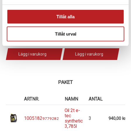
BRP Kedjehusolja XPS
BRP XPS
355ml
Bränslestabilisator -
236ml
Tillåt alla
1005238
9779185
1011234
9779183
Tillåt urval
169,00 kr
139,00 kr
2-4 dagar lev. tid
2-4 dagar lev. tid
Lägg i varukorg
Lägg i varukorg
PAKET
ARTNR.
NAMN
ANTAL
Oil 2t e-
tec
1005182
3
9779282
940,00 kr
synthetic
3,785l