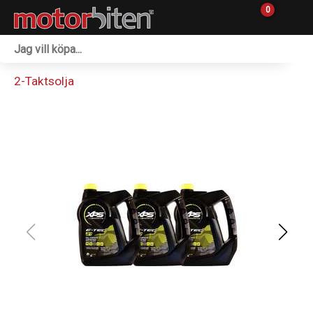
0
Fordon & Maskiner
2-Taktsolja
Personlig utrustning
Övrigt & Merch
Tillbehör
Outlet
Reservdelar
Sprängskisser
Verkstad