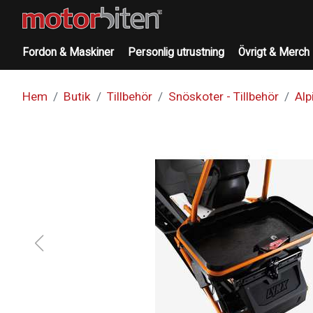
Fordon & Maskiner
Personlig utrustning
Övrigt & Merch
Hem
Butik
Tillbehör
Snöskoter - Tillbehör
Alp