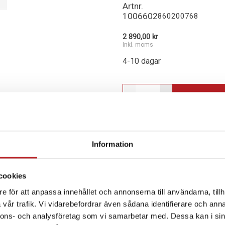
Artnr.
1006602
860200768
2 890,00 kr
Inkl. moms
4-10 dagar
-
+
Lägg i varu
Information
SPECIFIKATION
cookies
e för att anpassa innehållet och annonserna till användarna, tillh
PASSAR TILL
Lynx
vår trafik. Vi vidarebefordrar även sådana identifierare och anna
nnons- och analysföretag som vi samarbetar med. Dessa kan i sin