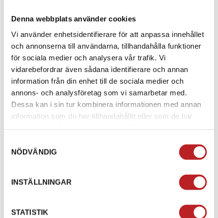
försedda med strategiskt placerade stretchpaneler
som ger en kombination av maximal slitstyrka och
Denna webbplats använder cookies
rörelsefrihet. Insidan av knäna har försetts med
Vi använder enhetsidentifierare för att anpassa innehållet
superstarka 1200D polyesterpaneler för att tåla
och annonserna till användarna, tillhandahålla funktioner
värmen från motorn och slitaget från ramen.
för sociala medier och analysera vår trafik. Vi
vidarebefordrar även sådana identifierare och annan
- JUSTERBART SPÄNNE I MIDJAN
information från din enhet till de sociala medier och
annons- och analysföretag som vi samarbetar med.
- FÖRFORMADE BEN
Dessa kan i sin tur kombinera informationen med annan
information som du har tillhandahållit eller som de har
- SLITSTARKT 600D-TYG
samlat in när du har använt deras tjänster.
- STRATEGISKT PLACERADE STRETCHPANELER
Samtyckesval
NÖDVÄNDIG
- NÄTFODER FÖR MAXIMAL VENTILATION OCH
KOMFORT
INSTÄLLNINGAR
- SILIKONGREPP I MIDJAN
STATISTIK