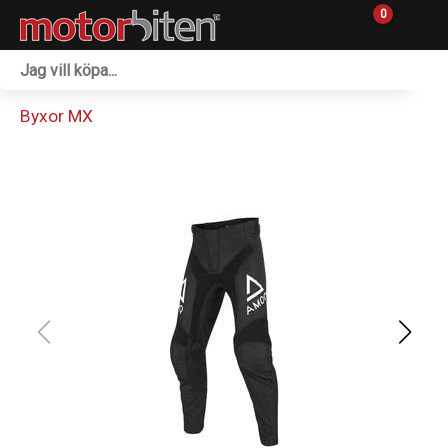
0
Fordon & Maskiner
Byxor MX
Personlig utrustning
Övrigt & Merch
Tillbehör
Outlet
Reservdelar
Sprängskisser
Verkstad