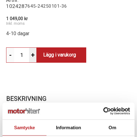
Artnr.
1024287
645-24250101-36
1 049,00 kr
Inkl. moms
4-10 dagar
-
+
Lägg i varukorg
BESKRIVNING
Ascent V2 Pants är ett par rejäla men ändå flexibla
MX-byxor som har testats på några av norra Europas
tuffaste motocrossbanor med mycket goda resultat.
Samtycke
Information
Om
Byxorna är tillverkade i ett 600D polyestertyg och