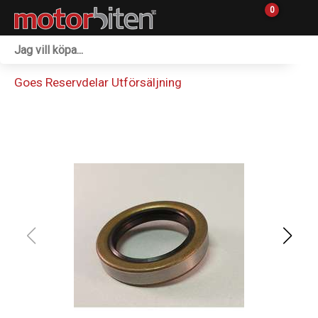
0
Fordon & Maskiner
Goes Reservdelar Utförsäljning
Personlig utrustning
Övrigt & Merch
Tillbehör
Outlet
Reservdelar
Sprängskisser
Verkstad