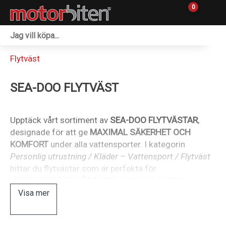
0
Fordon & Maskiner
Flytväst
Personlig utrustning
SEA-DOO FLYTVÄST
Övrigt & Merch
Tillbehör
Upptäck vårt sortiment av
SEA-DOO FLYTVÄSTAR
,
designade för att ge
MAXIMAL SÄKERHET OCH
Outlet
KOMFORT
under alla vattensporter. I kategorin
Personlig utrustning / Kläder – Vattensport / Flytväst
Reservdelar
hittar du flytvästar som är perfekta för
VATTENSKOTER, BÅT, PADDLING OCH ANDRA
Sprängskisser
VATTENAKTIVITETER
.
Visa mer
Sea-Doo flytvästar är
CE-CERTIFIERADE
och
Verkstad