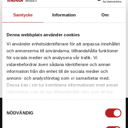
Samtycke
Information
Om
Sea-Doo Freedom
SEA-DOO AIRFLOW
Flytväst
Flytväst
1011044
Denna webbplats använder cookies
2859811280
Vi använder enhetsidentifierare för att anpassa innehållet
1 190,00 kr
i
714,00 kr
och annonserna till användarna, tillhandahålla funktioner
1 890,00 kr
2-4 dagar lev. tid
för sociala medier och analysera vår trafik. Vi
(Utgående)
4-10 dagar
vidarebefordrar även sådana identifierare och annan
information från din enhet till de sociala medier och
Lägg i varukorg
Gå till produkten
annons- och analysföretag som vi samarbetar med.
Dessa kan i sin tur kombinera informationen med annan
information som du har tillhandahållit eller som de har
samlat in när du har använt deras tjänster.
Samtyckesval
NÖDVÄNDIG