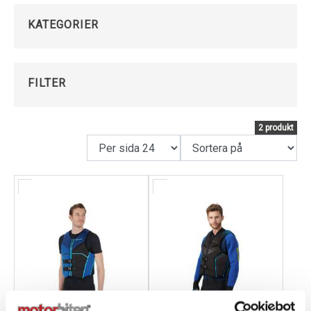
tillverkade i
SLITSTARKA, LÄTTVIKTIGA MATERIAL
som ger
OPTIMAL FLYTFÖRMÅGA UTAN ATT
Kundservice
KATEGORIER
BEGRÄNSA RÖRELSEFRIHETEN
. De är utrustade med
JUSTERBARA REMMAR OCH SPÄNNEN
, vilket gör att
passformen enkelt kan anpassas för barn, juniorer
FILTER
och vuxna.
Med en Sea-Doo flytväst kan du njuta av
SÄKERHET,
2 produkt
STIL OCH FUNKTIONALITET
samtidigt som du är
redo för både lugna turer och snabba äventyr på
vattnet.