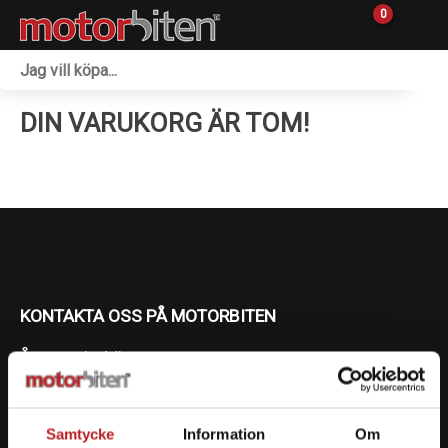
0
Fordon & Maskiner
DIN VARUKORG ÄR TOM!
Personlig utrustning
Övrigt & Merch
Tillbehör
Outlet
KONTAKTA OSS PÅ MOTORBITEN
Reservdelar
Ångra mitt köp
Sprängskisser
Org. nummer: 5566689278
Verkstad
Samtycke
Information
Om
023-13366