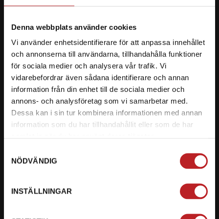
Kundservice
mail@motorbiten.com
Denna webbplats använder cookies
Ryckepungsvägen 3, 79177 Falun
Vi använder enhetsidentifierare för att anpassa innehållet
och annonserna till användarna, tillhandahålla funktioner
BETALNING
för sociala medier och analysera vår trafik. Vi
vidarebefordrar även sådana identifierare och annan
Vi erbjuder flera olika betalsätt. Dina köp är alltid
information från din enhet till de sociala medier och
skyddade med krypteringsteknik.
annons- och analysföretag som vi samarbetar med.
Dessa kan i sin tur kombinera informationen med annan
information som du har tillhandahållit eller som de har
samlat in när du har använt deras tjänster.
Samtyckesval
NÖDVÄNDIG
INSTÄLLNINGAR