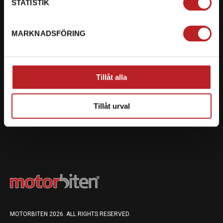
STATISTIK
VÄLKOMMEN TILL MOTORBITEN
MARKNADSFÖRING
Motorbiten grundades 2004 och är idag Dalarnas
största ATV handlare.
Vi säljer Lynx & Ski-Doo snöskotrar. Can-Am och CF-
Tillåt alla
Moto fyrhjulingar. KTM Motorcyklar, Cross & Enduro.
Mopeder. Sea-doo vattenskotrar. Släpvagnar. Kläder
Tillåt urval
och utrustning. Reservdelar och tillbehör.
MOTORBITEN 2026. ALL RIGHTS RESERVED.